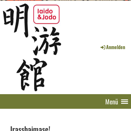
Anmelden
Menü
Irasshaimase!